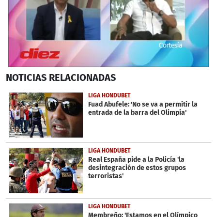
0
NOTICIAS
RELACIONADAS
seconds
of
1
LIGA HONDUBET
minute,
Fuad Abufele: 'No se va a permitir la
59
entrada de la barra del Olimpia'
seconds
LIGA HONDUBET
Real España pide a la Policía 'la
desintegración de estos grupos
terroristas'
LIGA HONDUBET
Membreño: 'Estamos en el Olímpico