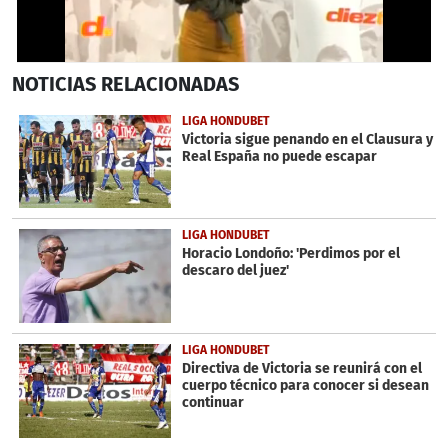
0
NOTICIAS
RELACIONADAS
seconds
of
42
LIGA HONDUBET
seconds
Victoria sigue penando en el Clausura y
Real España no puede escapar
LIGA HONDUBET
Horacio Londoño: 'Perdimos por el
descaro del juez'
LIGA HONDUBET
Directiva de Victoria se reunirá con el
cuerpo técnico para conocer si desean
continuar