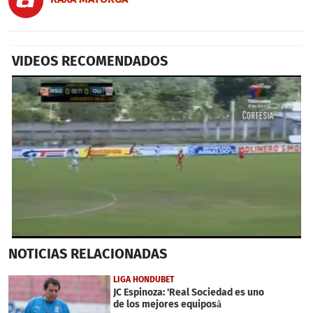
VIDEOS RECOMENDADOS
0
NOTICIAS
RELACIONADAS
seconds
of
1
LIGA HONDUBET
minute,
JC Espinoza: 'Real Sociedad es uno
30
de los mejores equiposâ
seconds