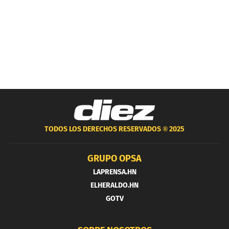
TODOS LOS DERECHOS RESERVADOS ®
2025
GRUPO OPSA
LAPRENSA.HN
ELHERALDO.HN
GOTV