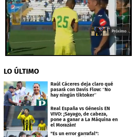
Próximo
0
seconds
of
LO ÚLTIMO
18
seconds
Raúl Cáceres deja claro qué
pasará con Davis Flow: “No
hay ningún tiktoker”
Real España vs Génesis EN
VIVO: ¡Sayago, de cabeza,
pone a ganar a La Máquina en
el Morazán!
"Es un error garrafal":