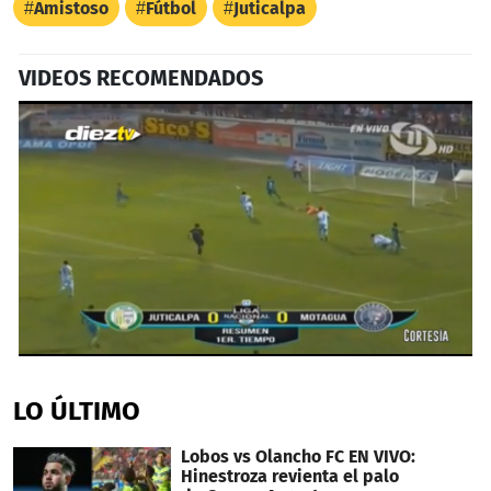
Amistoso
Fútbol
Juticalpa
VIDEOS RECOMENDADOS
0
seconds
of
LO ÚLTIMO
1
minute,
48
Lobos vs Olancho FC EN VIVO:
seconds
Hinestroza revienta el palo