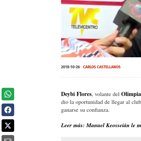
0
seconds
2018-10-26
CARLOS CASTELLANOS
of
0
seconds
Volume
0%
Deybi Flores
Olimpia
, volante del
dio la oportunidad de llegar al clu
ganarse su confianza.
Leer más: Manuel Keosseián le m