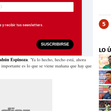
5
 y recibir tus newsletters.
SUSCRIBIRSE
LO 
ahún
Espinoza
. 'Ya lo hecho, hecho está, ahora
s importante es lo que se viene mañana que hay que