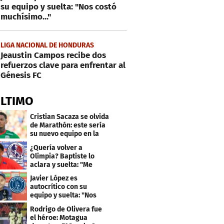
su equipo y suelta: "Nos costó
muchísimo..."
LIGA NACIONAL DE HONDURAS
Jeaustin Campos recibe dos
refuerzos clave para enfrentar al
Génesis FC
ÚLTIMO
Cristian Sacaza se olvida
de Marathón: este sería
su nuevo equipo en la
Liga Nacional
¿Quería volver a
Olimpia? Baptiste lo
aclara y suelta: "Me
faltaba un equipo
Javier López es
grande"
autocrítico con su
equipo y suelta: "Nos
costó muchísimo..."
Rodrigo de Olivera fue
el héroe: Motagua