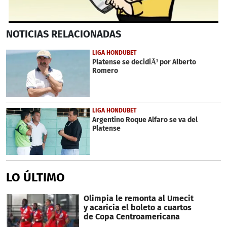
0
NOTICIAS
RELACIONADAS
seconds
of
2
LIGA HONDUBET
minutes,
Platense se decidiÃ³ por Alberto
43
Romero
seconds
LIGA HONDUBET
Argentino Roque Alfaro se va del
Platense
LO ÚLTIMO
Olimpia le remonta al Umecit
y acaricia el boleto a cuartos
de Copa Centroamericana