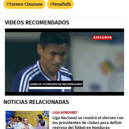
Torneo Clausura
Fenafuth
VIDEOS RECOMENDADOS
0
NOTICIAS
RELACIONADAS
seconds
of
2
LIGA HONDUBET
minutes,
Liga Nacional se reunirá el viernes con
24
los presidentes de clubes para definir
seconds
regreso del fútbol en Honduras