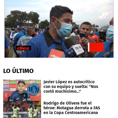
0
seconds
of
LO ÚLTIMO
1
minute,
7
Javier López es autocrítico
seconds
con su equipo y suelta: "Nos
costó muchísimo..."
Rodrigo de Olivera fue el
héroe: Motagua derrota a FAS
en la Copa Centroamericana