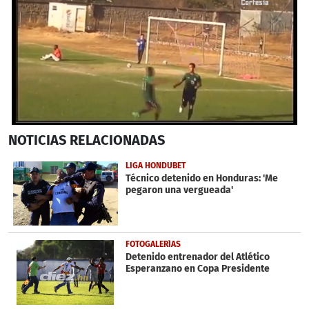
0
NOTICIAS
RELACIONADAS
seconds
of
38
LIGA HONDUBET
seconds
Técnico detenido en Honduras: 'Me
pegaron una vergueada'
FOTOGALERÍAS
Detenido entrenador del Atlético
Esperanzano en Copa Presidente