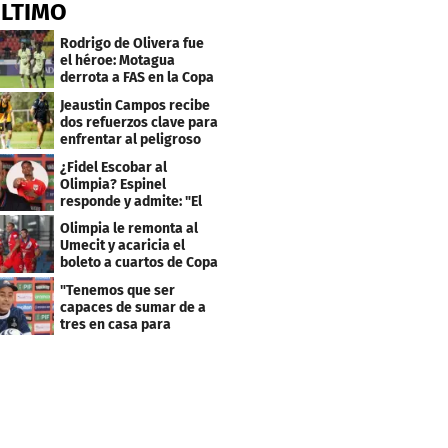
ÚLTIMO
Rodrigo de Olivera fue
el héroe: Motagua
derrota a FAS en la Copa
Centroamericana
Jeaustin Campos recibe
dos refuerzos clave para
enfrentar al peligroso
Génesis FC
¿Fidel Escobar al
Olimpia? Espinel
responde y admite: "El
resultado fue corto"
Olimpia le remonta al
Umecit y acaricia el
boleto a cuartos de Copa
Centroamericana
"Tenemos que ser
capaces de sumar de a
tres en casa para
asegurar la
clasificación"