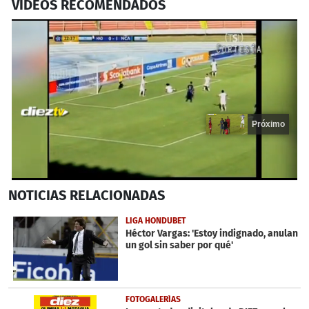
VIDEOS RECOMENDADOS
Próximo
0
NOTICIAS
RELACIONADAS
seconds
of
15
LIGA HONDUBET
seconds
Héctor Vargas: 'Estoy indignado, anulan
un gol sin saber por qué'
FOTOGALERÍAS