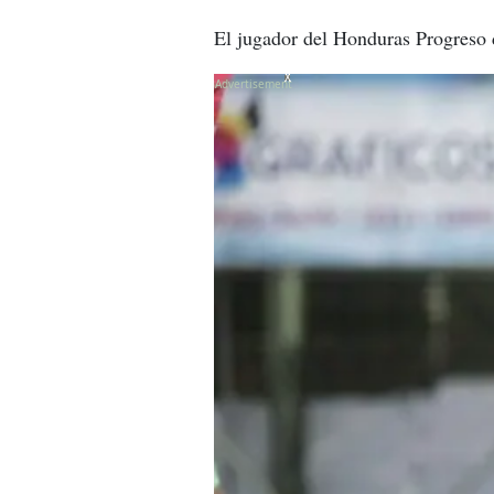
El jugador del Honduras Progreso 
X
X
X