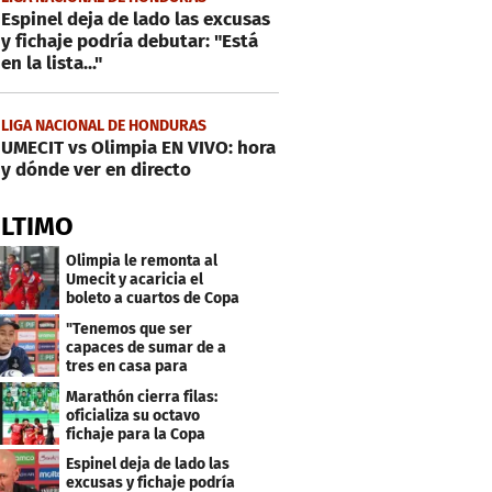
Espinel deja de lado las excusas
y fichaje podría debutar: "Está
en la lista..."
LIGA NACIONAL DE HONDURAS
UMECIT vs Olimpia EN VIVO: hora
y dónde ver en directo
ÚLTIMO
Olimpia le remonta al
Umecit y acaricia el
boleto a cuartos de Copa
Centroamericana
"Tenemos que ser
capaces de sumar de a
tres en casa para
asegurar la
Marathón cierra filas:
clasificación"
oficializa su octavo
fichaje para la Copa
Centroamericana
Espinel deja de lado las
excusas y fichaje podría