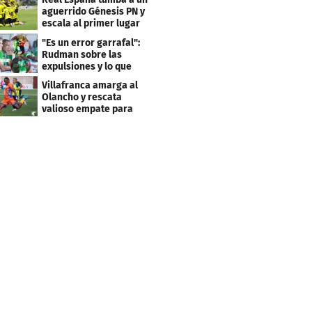
aguerrido Génesis PN y
escala al primer lugar
del Apertura
"Es un error garrafal":
Rudman sobre las
expulsiones y lo que
pasó con Elis
Villafranca amarga al
Olancho y rescata
valioso empate para
UPN en los últimos
minutos