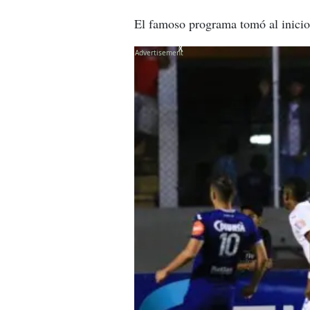
El famoso programa tomó al inicio
X
X