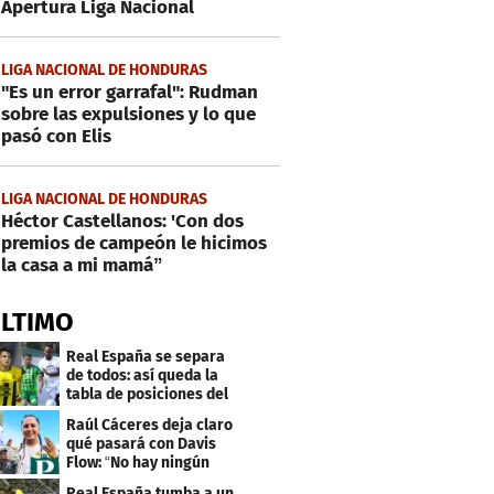
Apertura Liga Nacional
LIGA NACIONAL DE HONDURAS
"Es un error garrafal": Rudman
sobre las expulsiones y lo que
pasó con Elis
LIGA NACIONAL DE HONDURAS
Héctor Castellanos: 'Con dos
premios de campeón le hicimos
la casa a mi mamá”
ÚLTIMO
Real España se separa
de todos: así queda la
tabla de posiciones del
Apertura 2026
Raúl Cáceres deja claro
qué pasará con Davis
Flow: “No hay ningún
tiktoker”
Real España tumba a un