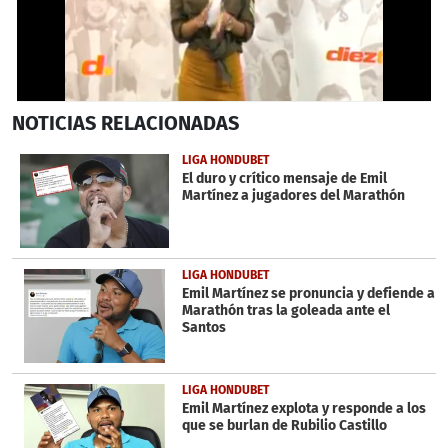
0
NOTICIAS
RELACIONADAS
seconds
of
42
LIGA HONDUBET
seconds
El duro y crítico mensaje de Emil
Martínez a jugadores del Marathón
LIGA HONDUBET
Emil Martínez se pronuncia y defiende a
Marathón tras la goleada ante el
Santos
LIGA HONDUBET
Emil Martínez explota y responde a los
que se burlan de Rubilio Castillo