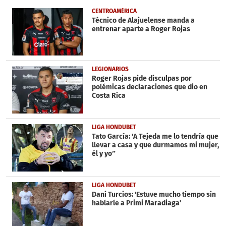
of
43
CENTROAMÉRICA
seconds
Técnico de Alajuelense manda a
entrenar aparte a Roger Rojas
LEGIONARIOS
Roger Rojas pide disculpas por
polémicas declaraciones que dio en
Costa Rica
LIGA HONDUBET
Tato García: 'A Tejeda me lo tendría que
llevar a casa y que durmamos mi mujer,
él y yo”
LIGA HONDUBET
Dani Turcios: 'Estuve mucho tiempo sin
hablarle a Primi Maradiaga'