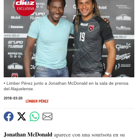
X
X
X
X
X
• Limber Pérez junto a Jonathan McDonald en la sala de prensa
del Alajuelense.
2018-03-20
LÍMBER PÉREZ
Jonathan McDonald
aparece con una sonrisota en su