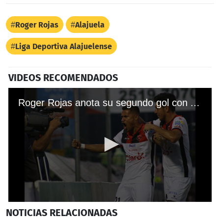
Roger Rojas
Alajuela
Liga Deportiva Alajuelense
VIDEOS RECOMENDADOS
Roger Rojas anota su segundo gol con Alajuelense en la Liga de Costa Rica
0
NOTICIAS
RELACIONADAS
seconds