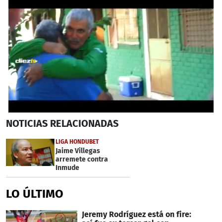
0
NOTICIAS
RELACIONADAS
seconds
of
50
LIGA HONDUBET
seconds
Jaime Villegas
arremete contra
Inmude
LO ÚLTIMO
Jeremy Rodríguez está on fire: