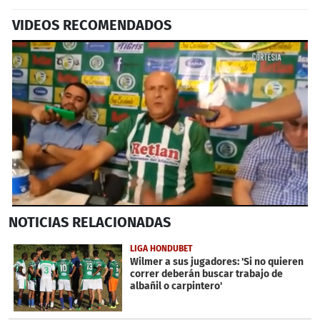
VIDEOS RECOMENDADOS
0
NOTICIAS
RELACIONADAS
seconds
of
1
LIGA HONDUBET
minute,
Wilmer a sus jugadores: 'Si no quieren
57
correr deberán buscar trabajo de
seconds
albañil o carpintero'