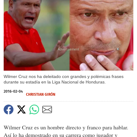
X
X
X
X
X
X
X
X
X
X
Wilmer Cruz nos ha deleitado con grandes y polémicas frases
durante su estadía en la Liga Nacional de Honduras.
2016-02-04
CHRISTIAN GIRÓN
Wilmer Cruz es un hombre directo y franco para hablar.
Así lo ha demostrado en su carrera como jugador y