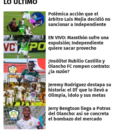
LO ÚLTIMO
Polémica acción que el
árbitro Luis Mejía decidió no
sancionar a Independiente
EN VIVO: Marathón sufre una
expulsión; Independiente
quiere sacar provecho
¡Insólito! Rubilio Castillo y
Olancho FC rompen contrato:
¿la razón?
Jeremy Rodríguez destapa su
historia: el DT que lo llevó a
Olimpia, ídolo y sus metas
Jerry Bengtson llega a Potros
del Olancho: así se concreta
el bombazo del mercado