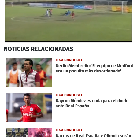
0
NOTICIAS
RELACIONADAS
seconds
of
31
LIGA HONDUBET
seconds
Nerlin Membreño: 'El equipo de Medford
era un poquito más desordenado'
LIGA HONDUBET
Bayron Méndez es duda para el duelo
ante Real España
LIGA HONDUBET
Barras de Real España y Olimpia serán