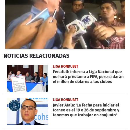
0
NOTICIAS
RELACIONADAS
seconds
of
3
LIGA HONDUBET
minutes,
Fenafuth informa a Liga Nacional que
3
no hará préstamo a FIFA, pero sí darán
seconds
el millón de dólares a los clubes
LIGA HONDUBET
Javier Atala: 'La fecha para iniciar el
torneo es el 19 o 26 de septiembre y
tenemos que trabajar en conjunto'