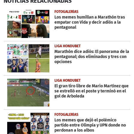
NOTICIAS
RELACIONADAS
seconds
of
1
FOTOGALERÍAS
minute,
Los memes humillan a Marathón tras
29
empatar con Vida y decir adiós a la
seconds
pentagonal
LIGA HONDUBET
Marathón dice adiós: El panorama de la
pentagonal; dos eliminados y tres con
opciones
LIGA HONDUBET
El gran tiro libre de Mario Martínez que
se estrelló en el poste y terminó en el
gol de Arboleda
FOTOGALERÍAS
Los memes que dejó el polémico
partido entre Olimpia y UPN donde no
perdonan a los albos