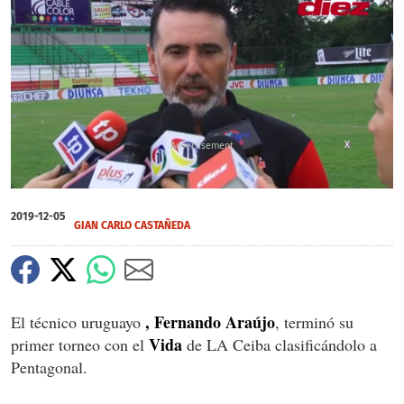
X
0
of
2019-12-05
1
GIAN CARLO CASTAÑEDA
minute,
41
seconds
, Fernando Araújo
El técnico uruguayo
, terminó su
Vida
primer torneo con el
de LA Ceiba clasificándolo a
Pentagonal.