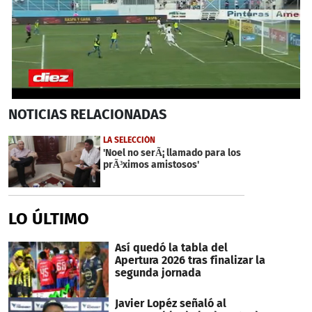
Próximo
0
NOTICIAS
RELACIONADAS
seconds
of
21
LA SELECCIÓN
seconds
'Noel no serÃ¡ llamado para los
prÃ³ximos amistosos'
LO ÚLTIMO
Así quedó la tabla del
Apertura 2026 tras finalizar la
segunda jornada
Javier Lopéz señaló al