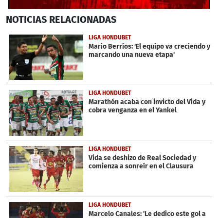
0
NOTICIAS
RELACIONADAS
seconds
of
6
LIGA HONDUBET
minutes,
Mario Berríos: 'El equipo va creciendo y
51
marcando una nueva etapa'
seconds
LIGA HONDUBET
Marathón acaba con invicto del Vida y
cobra venganza en el Yankel
LIGA HONDUBET
Vida se deshizo de Real Sociedad y
comienza a sonreír en el Clausura
LIGA HONDUBET
Marcelo Canales: 'Le dedico este gol a