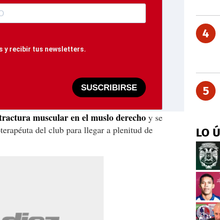
4
 y recibir tus newsletters.
SUSCRIBIRSE
5
ntractura muscular en el muslo derecho
y se
terapéuta del club para llegar a plenitud de
LO 