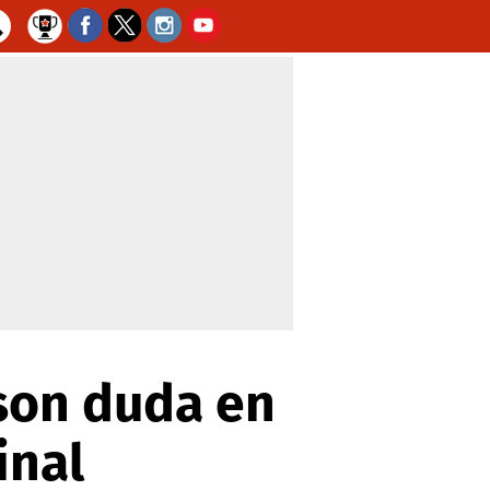
 son duda en
inal