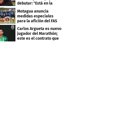
debutar: "Está en la
lista..."
Motagua anuncia
medidas especiales
para la afición del FAS
de El Salvador
Carlos Argueta es nuevo
jugador del Marathón;
este es el contrato que
firmó