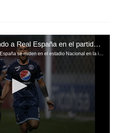
Motagua está venciendo a Real España en el partido de ida de las semifinales del Clausura
EN DIRECTO | Motagua y Real España se miden en el estadio Nacional en la ida de las semifinales