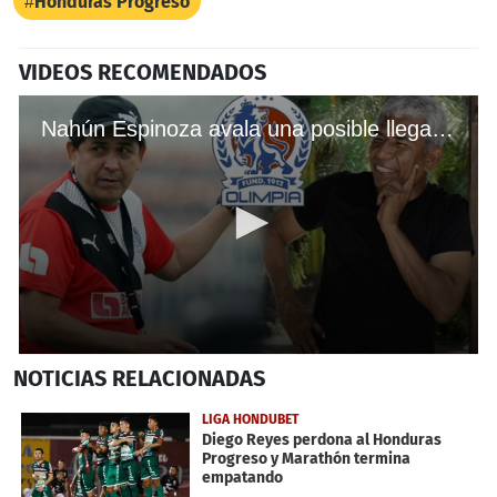
Honduras Progreso
VIDEOS RECOMENDADOS
Nahún Espinoza avala una posible llegada de Héctor Castellón a Olimpia
0
NOTICIAS
RELACIONADAS
seconds
of
24
LIGA HONDUBET
seconds
Diego Reyes perdona al Honduras
Progreso y Marathón termina
empatando