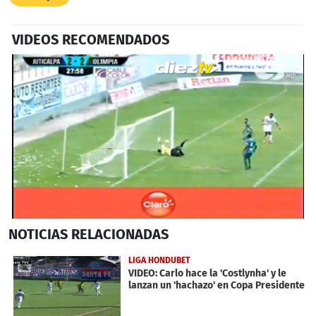
VIDEOS RECOMENDADOS
0
NOTICIAS
RELACIONADAS
seconds
of
33
LIGA HONDUBET
seconds
VIDEO: Carlo hace la 'Costlynha' y le
lanzan un 'hachazo' en Copa Presidente