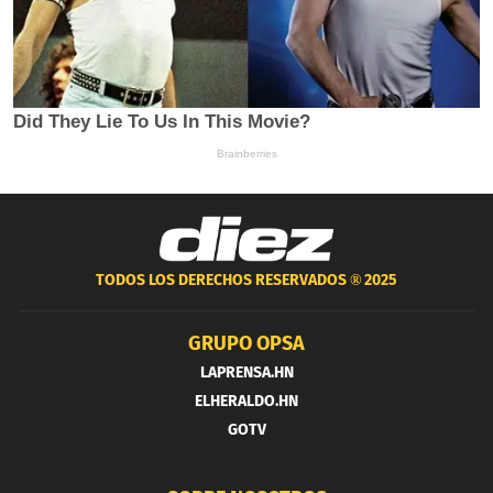
TODOS LOS DERECHOS RESERVADOS ®
2025
GRUPO OPSA
LAPRENSA.HN
ELHERALDO.HN
GOTV