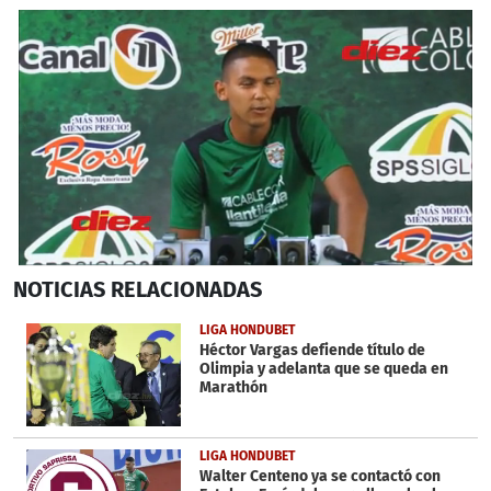
0
NOTICIAS
RELACIONADAS
seconds
of
2
LIGA HONDUBET
minutes,
Héctor Vargas defiende título de
24
Olimpia y adelanta que se queda en
seconds
Marathón
LIGA HONDUBET
Walter Centeno ya se contactó con