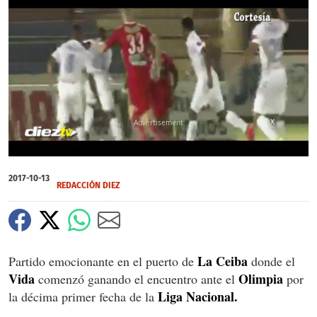
X
0
of
2017-10-13
26
REDACCIÓN DIEZ
seconds
La Ceiba
Partido emocionante en el puerto de
donde el
Vida
Olimpia
comenzó ganando el encuentro ante el
por
Liga Nacional.
la décima primer fecha de la