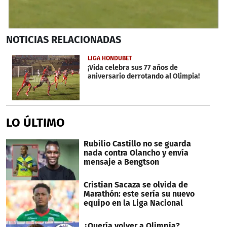
0
NOTICIAS
RELACIONADAS
seconds
of
45
LIGA HONDUBET
seconds
¡Vida celebra sus 77 años de
aniversario derrotando al Olimpia!
LO ÚLTIMO
Rubilio Castillo no se guarda
nada contra Olancho y envía
mensaje a Bengtson
Cristian Sacaza se olvida de
Marathón: este sería su nuevo
equipo en la Liga Nacional
¿Quería volver a Olimpia?