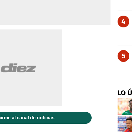
4
5
LO 
irme al canal de noticias