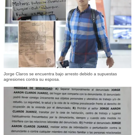
X
X
X
X
Jorge Claros se encuentra bajo arresto debido a supuestas
agresiones contra su esposa.