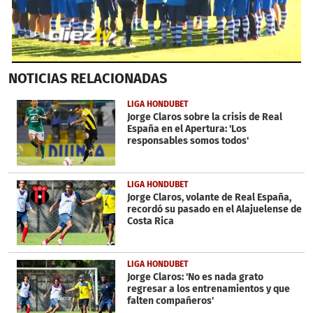
0
NOTICIAS
RELACIONADAS
seconds
of
2
LIGA HONDUBET
minutes,
Jorge Claros sobre la crisis de Real
9
España en el Apertura: 'Los
seconds
responsables somos todos'
LIGA HONDUBET
Jorge Claros, volante de Real España,
recordó su pasado en el Alajuelense de
Costa Rica
LIGA HONDUBET
Jorge Claros: 'No es nada grato
regresar a los entrenamientos y que
falten compañeros'