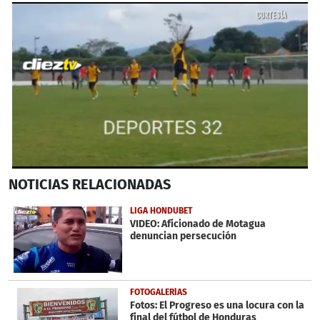
0
NOTICIAS
RELACIONADAS
seconds
of
50
LIGA HONDUBET
seconds
VIDEO: Aficionado de Motagua
denuncian persecución
FOTOGALERÍAS
Fotos: El Progreso es una locura con la
final del fútbol de Honduras