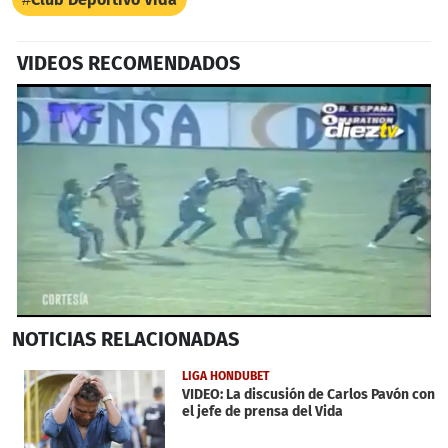
VIDEOS RECOMENDADOS
0
NOTICIAS
RELACIONADAS
of
1
minute,
LIGA HONDUBET
3
VIDEO: La discusión de Carlos Pavón con
seconds
el jefe de prensa del Vida