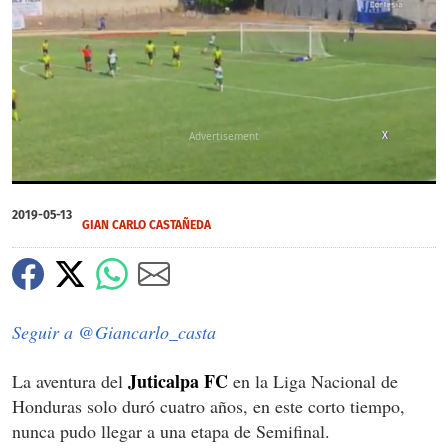
X
0
seconds
2019-05-13
of
GIAN CARLO CASTAÑEDA
0
seconds
Seguir a @Giancarlo_casta
Juticalpa FC
La aventura del
en la Liga Nacional de
Honduras solo duró cuatro años, en este corto tiempo,
nunca pudo llegar a una etapa de Semifinal.