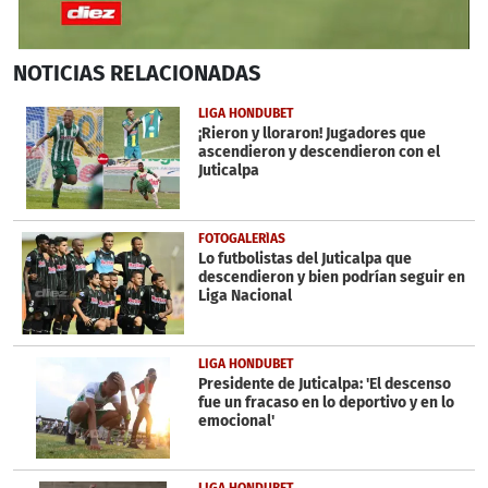
0
NOTICIAS
RELACIONADAS
seconds
of
2
LIGA HONDUBET
minutes,
¡Rieron y lloraron! Jugadores que
58
ascendieron y descendieron con el
seconds
Juticalpa
FOTOGALERÍAS
Lo futbolistas del Juticalpa que
descendieron y bien podrían seguir en
Liga Nacional
LIGA HONDUBET
Presidente de Juticalpa: 'El descenso
fue un fracaso en lo deportivo y en lo
emocional'