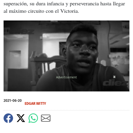
superación, su dura infancia y perseverancia hasta llegar
al máximo circuito con el Victoria.
X
X
X
X
0
of
2021-06-20
8
EDGAR WITTY
minutes,
29
seconds