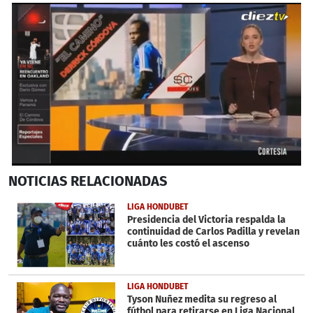
0
NOTICIAS
RELACIONADAS
seconds
of
6
LIGA HONDUBET
minutes,
Presidencia del Victoria respalda la
5
continuidad de Carlos Padilla y revelan
seconds
cuánto les costó el ascenso
LIGA HONDUBET
Tyson Nuñez medita su regreso al
fútbol para retirarse en Liga Nacional