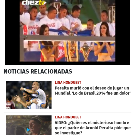
0
NOTICIAS
RELACIONADAS
seconds
of
3
LIGA HONDUBET
minutes,
Peralta murió con el deseo de jugar un
42
Mundial. 'Lo de Brasil 2014 fue un dolor'
seconds
LIGA HONDUBET
VIDEO: ¿Quién es el misterioso hombre
que el padre de Arnold Peralta pide que
se investigue?