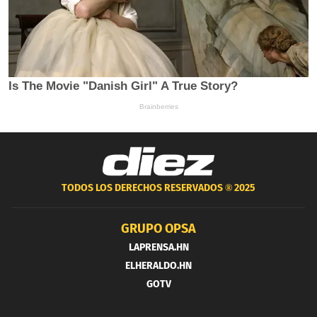
TODOS LOS DERECHOS RESERVADOS ®
2025
GRUPO OPSA
LAPRENSA.HN
ELHERALDO.HN
GOTV