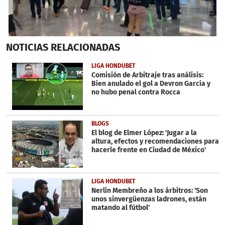
0
NOTICIAS
RELACIONADAS
seconds
of
25
LIGA HONDUBET
minutes,
Comisión de Arbitraje tras análisis:
11
Bien anulado el gol a Devron García y
seconds
no hubo penal contra Rocca
BLOGS
El blog de Elmer López: 'Jugar a la
altura, efectos y recomendaciones para
hacerle frente en Ciudad de México'
LIGA HONDUBET
Nerlin Membreño a los árbitros: 'Son
unos sinvergüenzas ladrones, están
matando al fútbol'