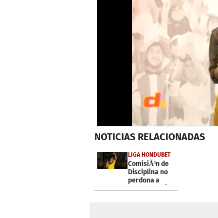
0
NOTICIAS
RELACIONADAS
seconds
of
42
LIGA HONDUBET
seconds
Volume
ComisiÃ³n de
0%
Disciplina no
perdona a
Alfredo MejÃ­a