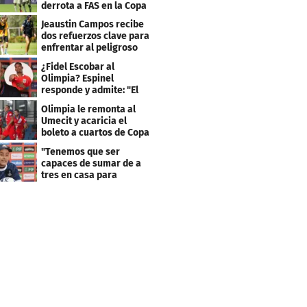
derrota a FAS en la Copa
Centroamericana
Jeaustin Campos recibe
dos refuerzos clave para
enfrentar al peligroso
Génesis FC
¿Fidel Escobar al
Olimpia? Espinel
responde y admite: "El
resultado fue corto"
Olimpia le remonta al
Umecit y acaricia el
boleto a cuartos de Copa
Centroamericana
"Tenemos que ser
capaces de sumar de a
tres en casa para
asegurar la
clasificación"