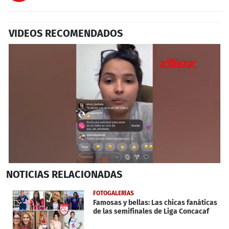
VIDEOS RECOMENDADOS
0
NOTICIAS
RELACIONADAS
seconds
of
6
FOTOGALERÍAS
minutes,
Famosas y bellas: Las chicas fanáticas
39
de las semifinales de Liga Concacaf
seconds