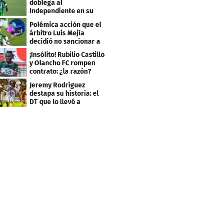
doblega al
Independiente en su
bienvenida a primera
Polémica acción que el
árbitro Luis Mejía
decidió no sancionar a
Independiente
¡Insólito! Rubilio Castillo
y Olancho FC rompen
contrato: ¿la razón?
Jeremy Rodríguez
destapa su historia: el
DT que lo llevó a
Olimpia, ídolo y sus
metas