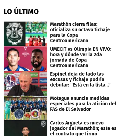
seconds
of
LO ÚLTIMO
22
seconds
Marathón cierra filas:
oficializa su octavo fichaje
para la Copa
Centroamericana
UMECIT vs Olimpia EN VIVO:
hora y dónde ver la 2da
jornada de Copa
Centroamericana
Espinel deja de lado las
excusas y fichaje podría
debutar: "Está en la lista..."
Motagua anuncia medidas
especiales para la afición del
FAS de El Salvador
Carlos Argueta es nuevo
jugador del Marathón; este es
el contrato que firmó