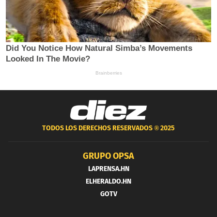
TODOS LOS DERECHOS RESERVADOS ®
2025
GRUPO OPSA
LAPRENSA.HN
ELHERALDO.HN
GOTV