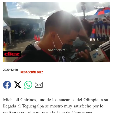
X
0
of
2020-12-20
2
REDACCIÓN DIEZ
minutes,
27
seconds
Michaell Chirinos, uno de los atacantes del Olimpia, a su
llegada al Tegucigalpa se mostró muy satisfecho por lo
realizado por el equipo en la Liga de Campeones.