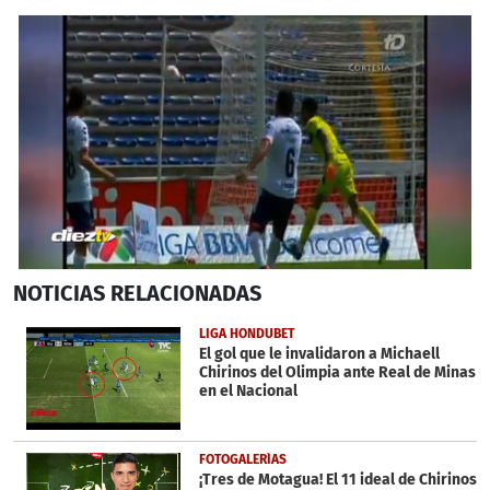
0
NOTICIAS
RELACIONADAS
seconds
of
46
LIGA HONDUBET
seconds
El gol que le invalidaron a Michaell
Chirinos del Olimpia ante Real de Minas
en el Nacional
FOTOGALERÍAS
¡Tres de Motagua! El 11 ideal de Chirinos