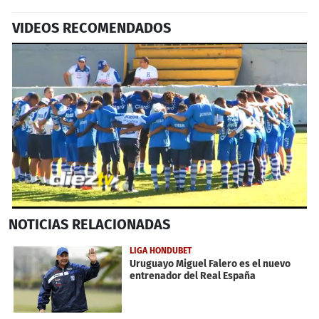
VIDEOS RECOMENDADOS
0
NOTICIAS
RELACIONADAS
seconds
of
2
LIGA HONDUBET
minutes,
Uruguayo Miguel Falero es el nuevo
9
entrenador del Real España
seconds