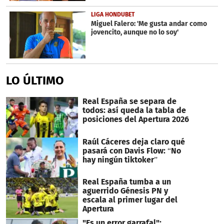
LIGA HONDUBET
Miguel Falero: 'Me gusta andar como
jovencito, aunque no lo soy'
LO ÚLTIMO
Real España se separa de
todos: así queda la tabla de
posiciones del Apertura 2026
Raúl Cáceres deja claro qué
pasará con Davis Flow: “No
hay ningún tiktoker”
Real España tumba a un
aguerrido Génesis PN y
escala al primer lugar del
Apertura
"Es un error garrafal":