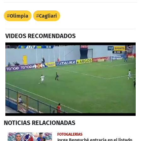
Olimpia
Cagliari
VIDEOS RECOMENDADOS
0
NOTICIAS
RELACIONADAS
seconds
of
1
FOTOGALERÍAS
minute,
Jorge Benguché entraría en el listado