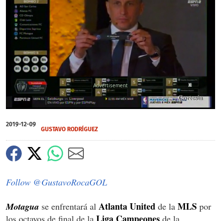
X
0
seconds
2019-12-09
of
GUSTAVO RODRÍGUEZ
1
minute,
11
seconds
Follow @GustavoRocaGOL
Atlanta United
MLS
Motagua
se enfrentará al
de la
por
Liga Campeones
los octavos de final de la
de la