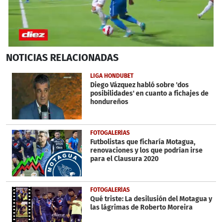
0
NOTICIAS
RELACIONADAS
seconds
of
4
LIGA HONDUBET
minutes,
Diego Vázquez habló sobre 'dos
29
posibilidades' en cuanto a fichajes de
seconds
hondureños
FOTOGALERÍAS
Futbolistas que ficharía Motagua,
renovaciones y los que podrían irse
para el Clausura 2020
FOTOGALERÍAS
Qué triste: La desilusión del Motagua y
las lágrimas de Roberto Moreira