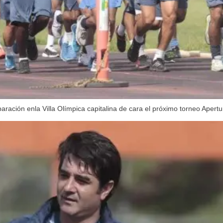
aración enla Villa Olímpica capitalina de cara el próximo torneo Apertu