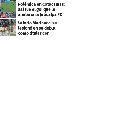
en la lista..."
LIGA NACIONAL DE HONDURAS
Héctor Vargas, a su octavo
desafío en Liga Nacional con la
misión de resurgir de las cenizas
a un golpeado Real España
ÚLTIMO
Olimpia debuta con pie
derecho ante Lobos
UPNFM: Jeremy
Rodríguez fue el héroe
Javier López se rinde
ante Moya y el motivo de
caminar descalzos: "Ya
nos piden la 21"
¡Insólito! FVS VAR se
quedó sin señal y
paralizó el partido entre
Estrella Roja-Olancho
Polémica en Catacamas:
así fue el gol que le