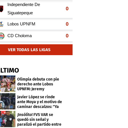
VER TODAS LAS LIGAS
TRENDING
LIGA NACIONAL DE HONDURAS
Olimpia le ganó al Umecit por la
fecha 2 de la opa
Centroamericana
LIGA NACIONAL DE HONDURAS
Espinel deja de lado las excusas
y fichaje podría debutar: "Está