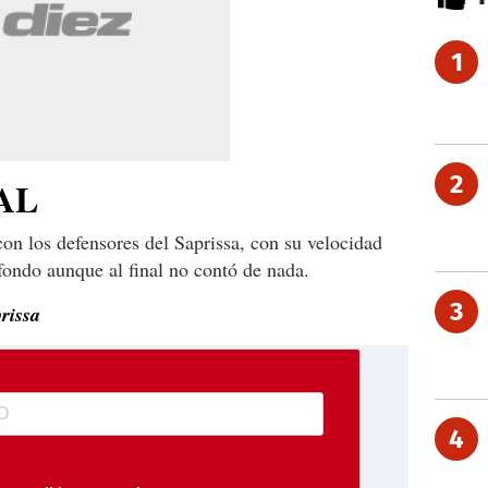
1
2
AL
con los defensores del Saprissa, con su velocidad
fondo aunque al final no contó de nada.
3
rissa
4