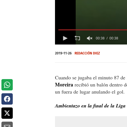
00:38
00:38
0
seconds
2019-11-26
REDACCIÓN DIEZ
of
0
seconds
Volume
0%
Cuando se jugaba el minuto 87 de
Moreira
recibió un balón dentro de
un fuera de lugar anulando el gol.
Ambientazo en la final de la Lig