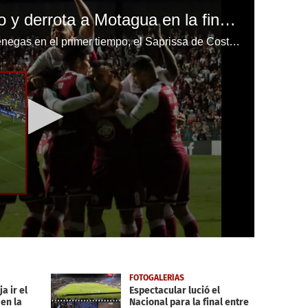
Saprissa pega primero y derrota a Motagua en la final de la Liga de Concacaf
Con un solitario gol de Johan Venegas en el primer tiempo, el Saprissa de Costa Rica derrotó a Motagua en la final de ida de la Liga de Concacaf. El juego de vuelta será el 26 de noviembre en Tegucigalpa.
FOTOGALERÍAS
 ir el
Espectacular lució el
 en la
Nacional para la final entre