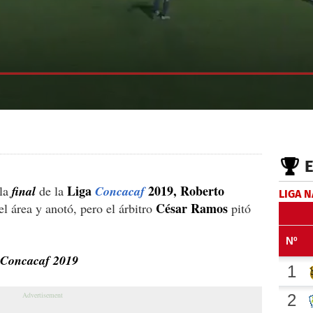
Liga
2019, Roberto
 la
final
de la
Concacaf
LIGA 
César Ramos
l área y anotó, pero el árbitro
pitó
a Concacaf 2019