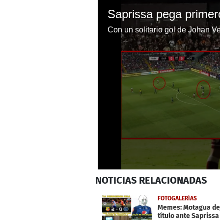
0
NOTICIAS
RELACIONADAS
seconds
of
38
FOTOGALERÍAS
seconds
Volume
Memes: Motagua deja
0%
título ante Saprissa