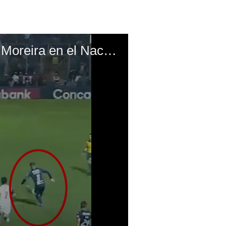
Polémica en el Motagua-Saprissa: El gol anulado a Roberto Moreira en el Nacional