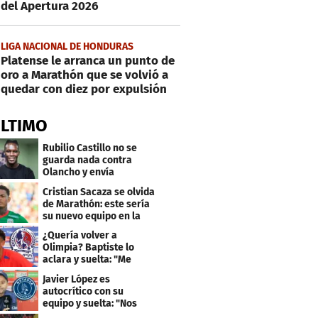
del Apertura 2026
LIGA NACIONAL DE HONDURAS
Platense le arranca un punto de
oro a Marathón que se volvió a
quedar con diez por expulsión
ÚLTIMO
Rubilio Castillo no se
guarda nada contra
Olancho y envía
mensaje a Bengtson
Cristian Sacaza se olvida
de Marathón: este sería
su nuevo equipo en la
Liga Nacional
¿Quería volver a
Olimpia? Baptiste lo
aclara y suelta: "Me
faltaba un equipo
Javier López es
grande"
autocrítico con su
equipo y suelta: "Nos
costó muchísimo..."