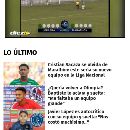
0
seconds
of
LO ÚLTIMO
56
seconds
Cristian Sacaza se olvida de
Marathón: este sería su nuevo
equipo en la Liga Nacional
¿Quería volver a Olimpia?
Baptiste lo aclara y suelta:
"Me faltaba un equipo
grande"
Javier López es autocrítico
con su equipo y suelta: "Nos
costó muchísimo..."