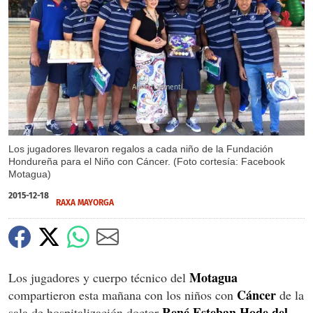
X
X
Los jugadores llevaron regalos a cada niño de la Fundación
Hondureña para el Niño con Cáncer. (Foto cortesía: Facebook
Motagua)
2015-12-18
RAXA MAYORGA
Motagua
Los jugadores y cuerpo técnico del
Cáncer
compartieron esta mañana con los niños con
de la
René Esteban Hode del
sala de hospitalización doctor