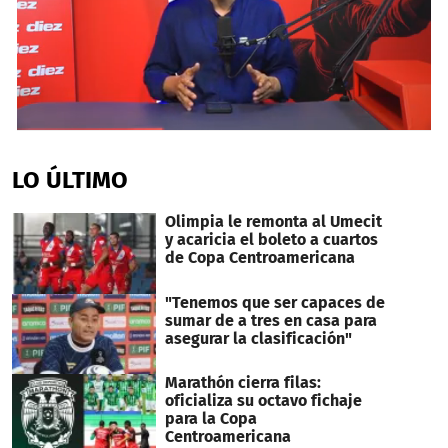
0
seconds
of
LO ÚLTIMO
9
minutes,
16
Olimpia le remonta al Umecit
seconds
y acaricia el boleto a cuartos
de Copa Centroamericana
"Tenemos que ser capaces de
sumar de a tres en casa para
asegurar la clasificación"
Marathón cierra filas:
oficializa su octavo fichaje
para la Copa
Centroamericana