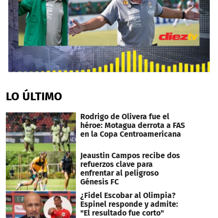
0
seconds
of
LO ÚLTIMO
3
minutes,
26
Rodrigo de Olivera fue el
seconds
héroe: Motagua derrota a FAS
en la Copa Centroamericana
Jeaustin Campos recibe dos
refuerzos clave para
enfrentar al peligroso
Génesis FC
¿Fidel Escobar al Olimpia?
Espinel responde y admite:
"El resultado fue corto"