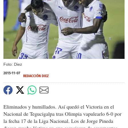
X
X
X
Foto: Diez
2015-11-07
REDACCIÓN DIEZ
Eliminados y humillados. Así quedó el Victoria en el
Nacional de Tegucigalpa tras Olimpia vapulearlo 6-0 por
la fecha 17 de la Liga Nacional. Los de Jorge Pineda
dieron mucha lástima ya que carecieron de argumentos