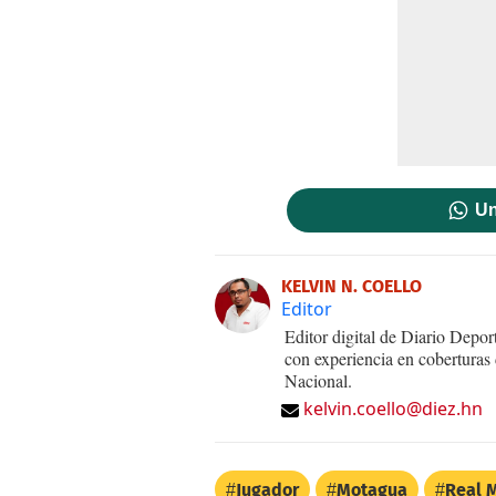
Un
KELVIN N. COELLO
Editor
Editor digital de Diario Dep
con experiencia en coberturas
Nacional.
kelvin.coello@diez.hn
Jugador
Motagua
Real 