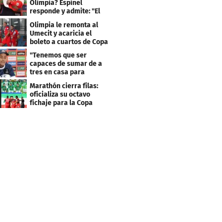
Olimpia? Espinel
responde y admite: "El
resultado fue corto"
Olimpia le remonta al
Umecit y acaricia el
boleto a cuartos de Copa
Centroamericana
"Tenemos que ser
capaces de sumar de a
tres en casa para
asegurar la
Marathón cierra filas:
clasificación"
oficializa su octavo
fichaje para la Copa
Centroamericana